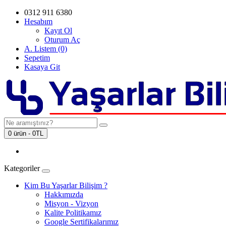
0312 911 6380
Hesabım
Kayıt Ol
Oturum Aç
A. Listem (0)
Sepetim
Kasaya Git
0 ürün - 0TL
Kategoriler
Kim Bu Yaşarlar Bilişim ?
Hakkımızda
Misyon - Vizyon
Kalite Politikamız
Google Sertifikalarımız