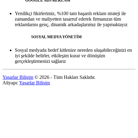
GOOGLE ADS REKLAM
Yenilikçi fikirlerimiz, %100 tam başarılı reklam strateji ile
zamandan ve maliyetten tasarruf ederek firmanızın tüm
reklamlarını genç, dinamik arkadaşlarımız ile yapmaktayız
SOSYAL MEDYA YÖNETİM
Sosyal medyada hedef kitlenize nereden ulaşabileceğinizi en
iyi şekilde belirler, etkileşim kurar ve dönüşüm
gerçekleştirmenizi sağlarız
Yaşarlar Bilişim
© 2026 - Tüm Hakları Saklıdır.
Altyapı:
Yaşarlar Bilişim